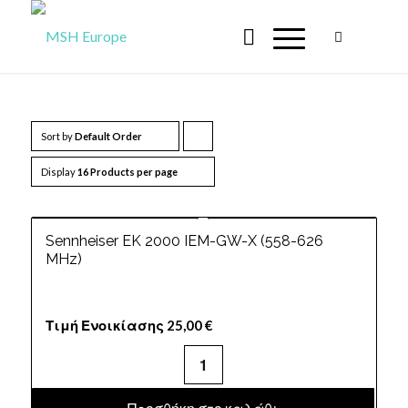
Sort by
Default Order
Click
to
Display
16 Products per page
order
products
Sennheiser EK 2000 IEM-GW-X (558-626
ascending
MHz)
Τιμή Ενοικίασης
25,00
€