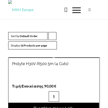
Sort by
Default Order
Click
to
Display
16 Products per page
order
products
Prolyte H30V-R500 5m (4 Cuts)
ascending
Τιμή Ενοικίασης
90,00
€