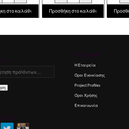
κη στο καλάθι
Προσθήκη στο καλάθι
Προσθ
SITEMAP
CH
Η Εταιρεία
Όροι Ενοικίασης
Project Profiles
ηση
Όροι Χρήσης
Επικοινωνία
OW US!