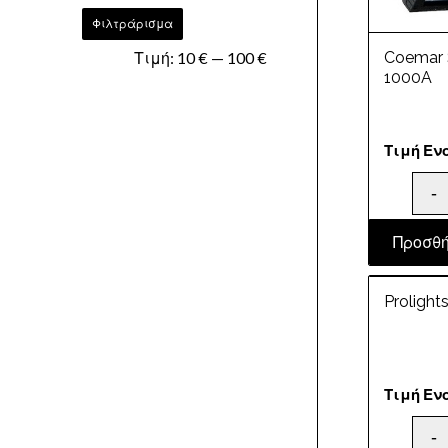
Φιλτράρισμα
Τιμή:
10 €
—
100 €
Coemar 
1000A
Τιμή Εν
Προσθή
Proligh
Τιμή Εν