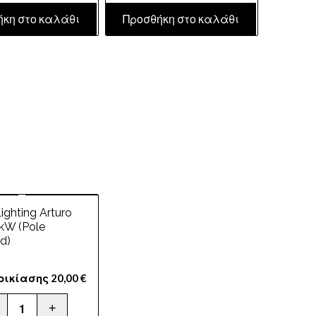
ήκη στο καλάθι
Προσθήκη στο καλάθι
ighting Arturo
kW (Pole
d)
νοικίασης
20,00
€