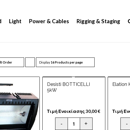
d
Light
Power & Cables
Rigging & Staging
lt Order
Display
Click
16 Products per page
to
order
Desisti BOTTICELLI
Elation 
products
5kW
ascending
Τιμή Ενοικίασης
30,00
€
Τιμή Ε