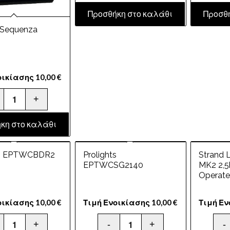
Προσθήκη στο καλάθι
Προσθ
Sequenza
οικίασης
10,00
€
κη στο καλάθι
ts EPTWCBDR2
Prolights
Strand L
EPTWCSG2140
MK2 2,5
Operate
οικίασης
10,00
€
Τιμή Ενοικίασης
10,00
€
Τιμή Ε